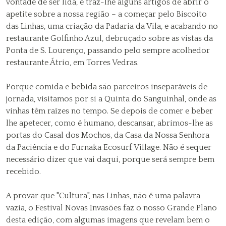
vontade de ser lida, e traz-lhe alguns artigos de abrir o
apetite sobre a nossa região – a começar pelo Biscoito
das Linhas, uma criação da Padaria da Vila, e acabando no
restaurante Golfinho Azul, debruçado sobre as vistas da
Ponta de S. Lourenço, passando pelo sempre acolhedor
restaurante Átrio, em Torres Vedras.
Porque comida e bebida são parceiros inseparáveis de
jornada, visitamos por si a Quinta do Sanguinhal, onde as
vinhas têm raízes no tempo. Se depois de comer e beber
lhe apetecer, como é humano, descansar, abrimos-lhe as
portas do Casal dos Mochos, da Casa da Nossa Senhora
da Paciência e do Furnaka Ecosurf Village. Não é sequer
necessário dizer que vai daqui, porque será sempre bem
recebido.
A provar que "Cultura", nas Linhas, não é uma palavra
vazia, o Festival Novas Invasões faz o nosso Grande Plano
desta edição, com algumas imagens que revelam bem o